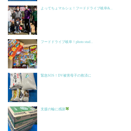
よってちょマルシェ！フードドライブ岐阜&...
フードドライブ岐阜！photo stud...
緊急SOS！DV被害母子の救済に
支援の輪に感謝