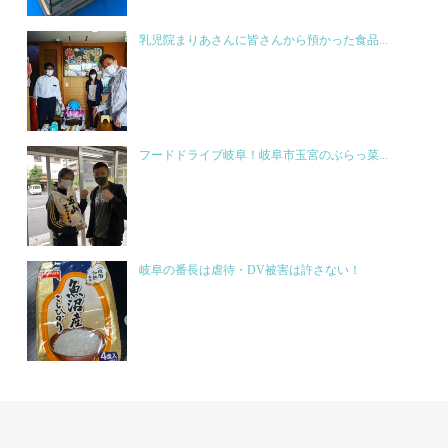
乳児院まりあさんに皆さんから預かった食品...
フードドライブ岐阜！岐阜市玉宮のぶらっ菜...
岐阜の番長は虐待・DV被害は許さない！