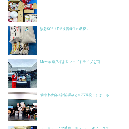
緊急SOS！DV被害母子の救済に
Merci岐南店様よりフードドライブを頂...
瑞穂市社会福祉協議会との不登校・引きこも...
フードドライブ岐阜！ホットケーキミックス...