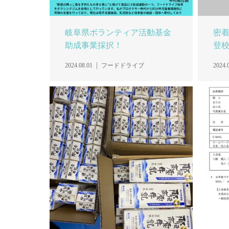
岐阜県ボランティア活動基金
密着
助成事業採択！
登校
2024.08.01
フードドライブ
2024.